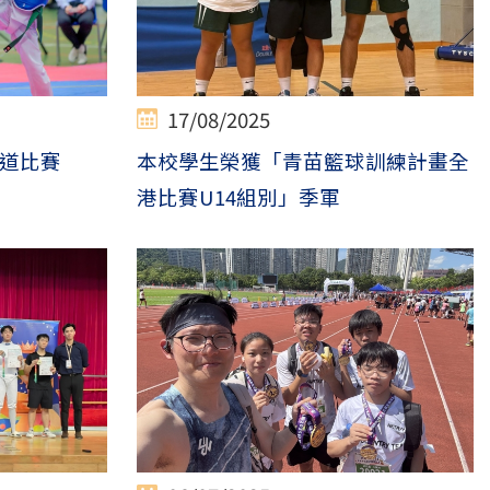
17/08/2025
道比賽
本校學生榮獲「青苗籃球訓練計畫全
軍
港比賽U14組別」季軍