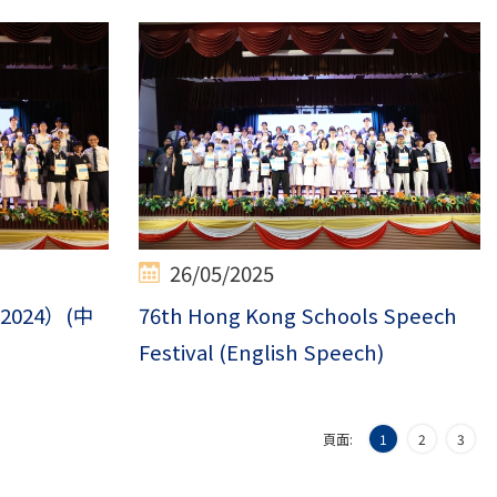
26/05/2025
024）(中
76th Hong Kong Schools Speech
Festival (English Speech)
頁面:
1
2
3