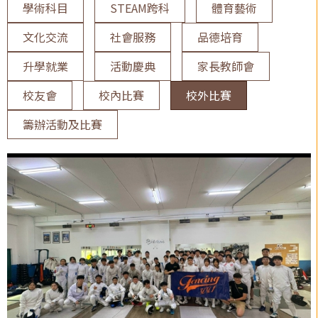
學術科目
STEAM跨科
體育藝術
文化交流
社會服務
品德培育
升學就業
活動慶典
家長教師會
校友會
校內比賽
校外比賽
籌辦活動及比賽