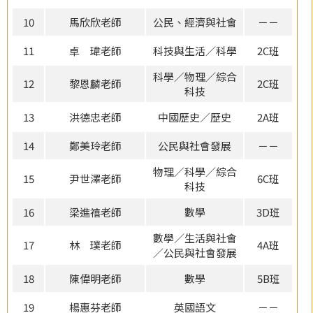
10
馬欣欣老師
公民、經濟與社會
－－
11
卓 瑋老師
科技與生活／科學
2C班
科學／物理／綜合
12
黎恩麟老師
2C班
科技
13
洪德忠老師
中國歷史／歷史
2A班
14
鄭美玲老師
公民與社會發展
－－
物理／科學／綜合
15
尹世澤老師
6C班
科技
16
梁進禧老師
數學
3D班
數學／生活與社會
17
林 璞老師
4A班
／公民與社會發展
18
陳偉明老師
數學
5B班
19
楊惠芬老師
英國語文
－－