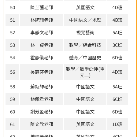
50
陳芷茵老師
英國語文
4D班
51
林婉珊老師
中國語文／地理
4B班
52
李靜文老師
視覺藝術
5A班
53
林 貞老師
數學／綜合科技
3C班
54
霍靜儀老師
體育／中國歷史
6D班
數學／數學延伸(單
56
吳燕芬老師
4D班
元二)
58
蘇鉅輝老師
中國語文
5A班
59
林佩君老師
中國語文
6C班
60
謝芳盈老師
中國語文
6D班
61
陳文欣老師
英國語文
1D班
62
曾靖軒老師
英國語文
4C班