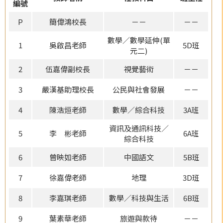
編號
P
簡偉鴻校長
－－
－－
數學／數學延伸(單
1
吳啟昌老師
5D班
元二)
2
伍嘉偉副校長
視覺藝術
－－
3
嚴漢基助理校長
公民與社會發展
－－
4
陳浩烜老師
數學／綜合科技
3A班
資訊及通訊科技／
5
李 彬老師
6A班
綜合科技
6
曾映如老師
中國語文
5B班
7
徐嘉偉老師
地理
3D班
8
李嘉琪老師
數學／科技與生活
6B班
9
葉素華老師
旅遊與款待
－－