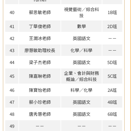
視覺藝術／綜合科
40
蔡思敏老師
1B班
技
41
丁華俊老師
數學
2D班
42
王潤冰老師
英國語文
－－
43
廖慧敏助理校長
化學／科學
－－
44
梁子杰老師
英國語文
5D班
企業、會計與財務
45
陳嘉琳老師
5C班
概論／綜合科技
46
陳寶怡老師
科學／化學
2A班
47
蔡小珍老師
英國語文
4B班
48
唐秀慧老師
英國語文
6B班
49
－－
－－
－－