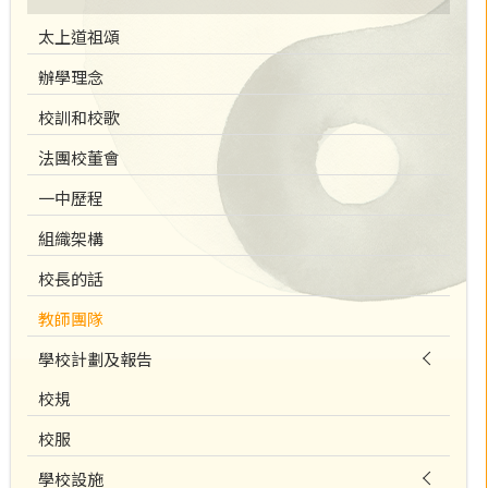
太上道祖頌
辦學理念
校訓和校歌
法團校董會
一中歷程
組織架構
校長的話
教師團隊
學校計劃及報告
校規
校服
學校設施