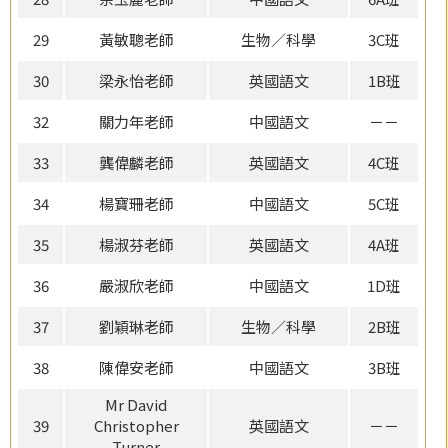
29
黃敏聰老師
生物／科學
3C班
30
梁永怡老師
英國語文
1B班
32
關力年老師
中國語文
－－
33
龔偉麟老師
英國語文
4C班
34
楊寶珊老師
中國語文
5C班
35
楊淑芬老師
英國語文
4A班
36
嚴淑欣老師
中國語文
1D班
37
劉穎琳老師
生物／科學
2B班
38
陳偉安老師
中國語文
3B班
Mr David
39
Christopher
英國語文
－－
Turner