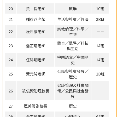
20
黃 揚老師
數學
1C班
21
鍾秋燕老師
生活與社會／經濟
3B班
宗教倫理／科學／
22
阮世豪老師
－－
生物
體育／數學／科技
23
潘芷晴老師
1A班
與生活
中國語文／中國歷
24
任錫明老師
1A班
史
公民與社會發展／
25
黃元淵老師
2B班
歷史
健康管理及社會關
26
凌俊賢助理校長
懷／公民與社會發
－－
展
27
區美儀副校長
歷史
－－
28
余玉麗老師
中國語文
6A班