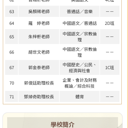
63
吳顏稀老師
普通話／音樂
－－
64
羅 婷老師
中國語文／普通話
2D班
中國語文／宗教倫
65
朱梓軒老師
－－
理
中國語文／宗教倫
66
胡世文老師
－－
理
中國歷史／公民、
67
郭金泰老師
1C班
經濟與社會
企業、會計及財務
70
郭俊廷助理校長
－－
概論／綜合科技
71
鄧焯奇助理校長
體育
－－
學校簡介