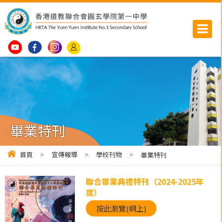
畢業特刊
首頁
>
宣傳報導
>
學校刊物
>
畢業特刊
聯合畢業典禮特刊（2024-2025年
度）
按此瀏覽(網上)