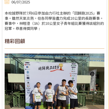
06/07/2025
本校越野隊於7月6日參加由力行社主辦的「回歸跑2025」賽
事。雖然天氣炎熱，但各同學皆盡力完成10公里的長跑賽事。
賽事中，林暟澄（3A）於10公里女子青年組比賽獲得該組別的
冠軍。恭喜得獎同學﹗
精彩回顧