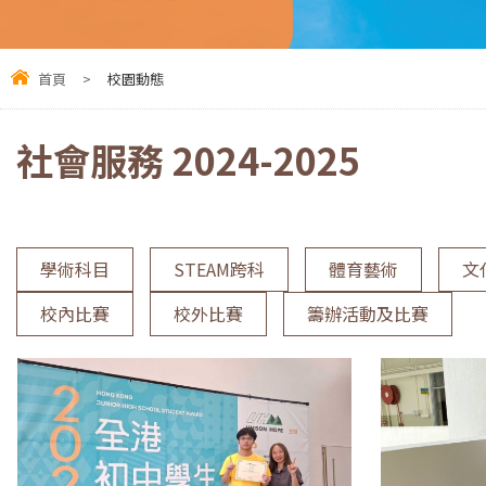
首頁
>
校園動態
社會服務 2024-2025
學術科目
STEAM跨科
體育藝術
文
校內比賽
校外比賽
籌辦活動及比賽