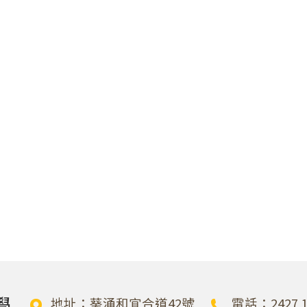
學
地址：葵涌和宜合道42號
電話：2427 1