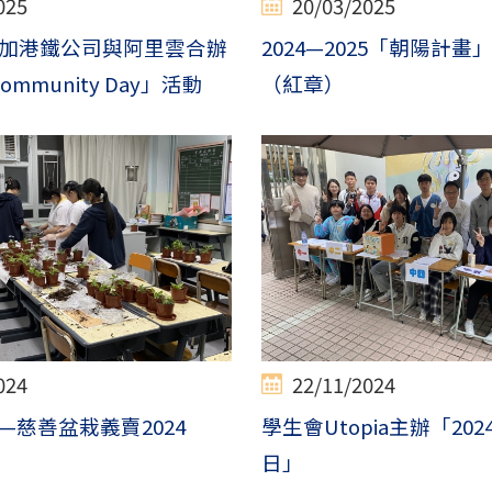
025
20/03/2025
加港鐵公司與阿里雲合辦
2024—2025「朝陽計
Community Day」活動
（紅章）
024
22/11/2024
—慈善盆栽義賣2024
學生會Utopia主辦「20
日」