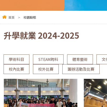
首頁
>
校園動態
升學就業 2024-2025
學術科目
STEAM跨科
體育藝術
文
校內比賽
校外比賽
籌辦活動及比賽