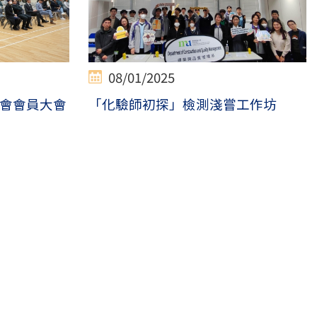
08/01/2025
會會員大會
「化驗師初探」檢測淺嘗工作坊