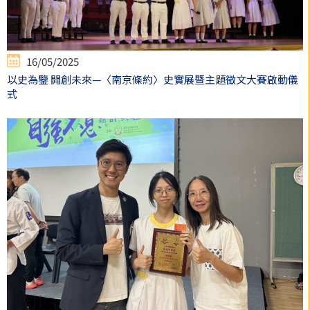
16/05/2025
以史為鑒 開創未來—〈南京條約〉史實展暨主題徵文大賽啟動儀
式