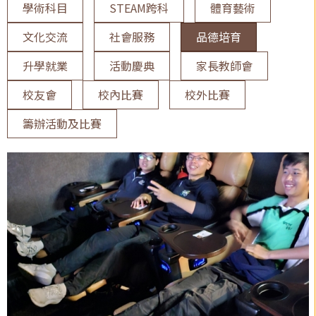
學術科目
STEAM跨科
體育藝術
文化交流
社會服務
品德培育
升學就業
活動慶典
家長教師會
校友會
校內比賽
校外比賽
籌辦活動及比賽