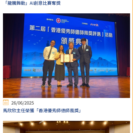
「龍騰舞動」AI創意比賽奪獎
26/06/2025
馬欣欣主任榮獲「香港優秀師德師風獎」