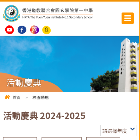
活動慶典
首頁
>
校園動態
活動慶典 2024-2025
請選擇年度