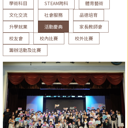
學術科目
STEAM跨科
體育藝術
文化交流
社會服務
品德培育
升學就業
活動慶典
家長教師會
校友會
校內比賽
校外比賽
籌辦活動及比賽