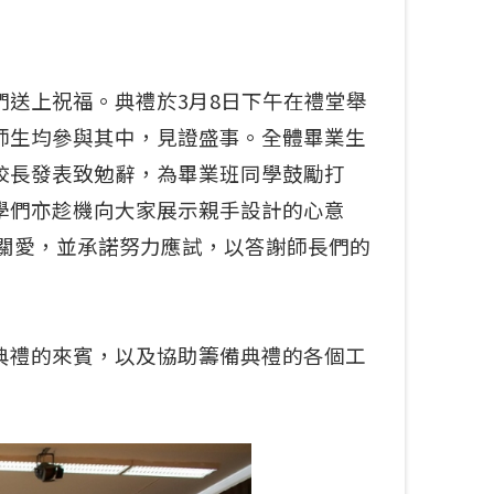
送上祝福。典禮於3月8日下午在禮堂舉
師生均參與其中，見證盛事。全體畢業生
校長發表致勉辭，為畢業班同學鼓勵打
學們亦趁機向大家展示親手設計的心意
關愛，並承諾努力應試，以答謝師長們的
典禮的來賓，以及協助籌備典禮的各個工