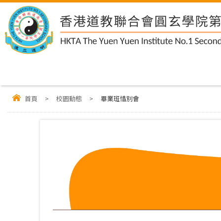
首頁
>
校園動態
>
畢業班惜別會