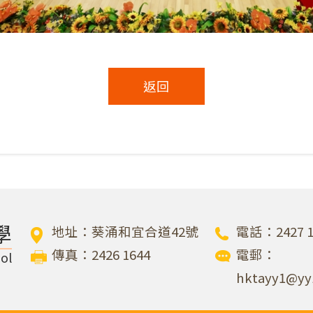
返回
學
地址：葵涌和宜合道42號
電話：2427 1
傳真：2426 1644
電郵：
ol
hktayy1@yy