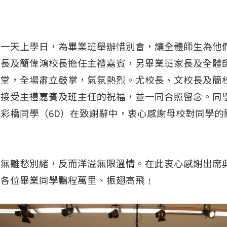
一天上學日，為畢業班舉辦惜別會，讓全體師生為他們
校長及簡偉鴻校長擔任主禮嘉賓，另畢業班家長及全體
禮堂，全場肅立鼓掌，氣氛熱烈。尤校長、文校長及簡
，接受主禮嘉賓及班主任的祝福，並一同合照留念。同
彩橋同學（6D）在致謝辭中，衷心感謝母校對同學的
並無離愁別緒，反而洋溢無限溫情。在此衷心感謝出席
願各位畢業同學鵬程萬里、振翅高飛﹗