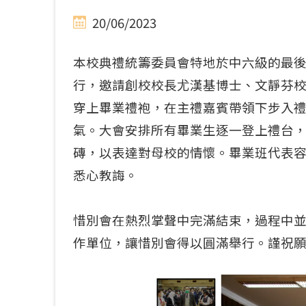
20/06/2023
本校典禮統籌委員會特地於中六級的最後
行，邀請創校校長尤漢基博士、文靜芬
穿上畢業禮袍，在主禮嘉賓帶領下步入
氣。大會安排所有畢業生逐一登上禮台
磚，以表達對母校的情懷。畢業班代表容
悉心教誨。
惜別會在熱烈掌聲中完滿結束，過程中
作單位，讓惜別會得以圓滿舉行。謹祝