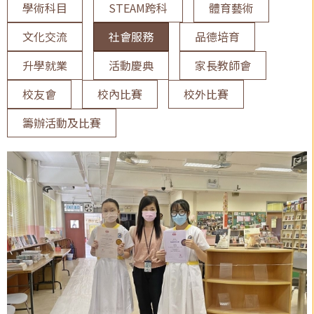
學術科目
STEAM跨科
體育藝術
文化交流
社會服務
品德培育
升學就業
活動慶典
家長教師會
校友會
校內比賽
校外比賽
籌辦活動及比賽