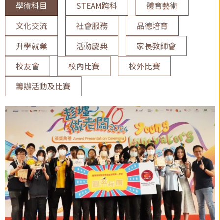
學術科目
STEAM跨科
體育藝術
文化交流
社會服務
品德培育
升學就業
活動慶典
家長教師會
校友會
校內比賽
校外比賽
籌辦活動及比賽