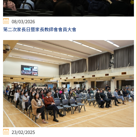
08/03/2026
第二次家長日暨家長教師會會員大會
23/02/2025