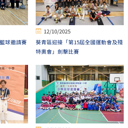
12/10/2025
籃球邀請賽
葵青區迎接「第15屆全國運動會及殘
特奧會」劍擊比賽