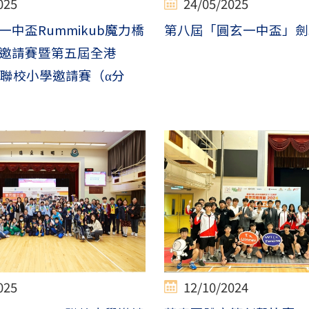
025
24/05/2025
中盃Rummikub魔力橋
第八屆「圓玄一中盃」劍
邀請賽暨第五屆全港
ub聯校小學邀請賽（α分
025
12/10/2024