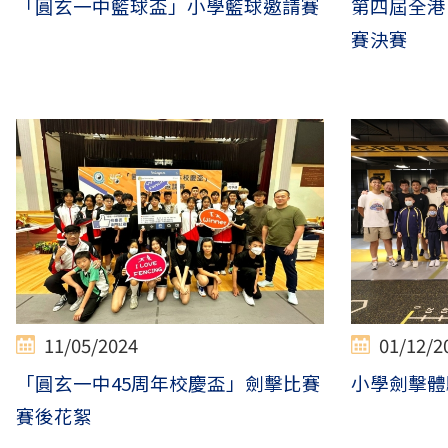
「圓玄一中籃球盃」小學籃球邀請賽
第四屆全港R
賽決賽
11/05/2024
01/12/2
「圓玄一中45周年校慶盃」劍擊比賽
小學劍擊體
賽後花絮