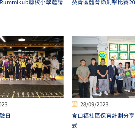
ummikub聯校小學邀請
葵青區體育節劍擊比賽20
023
28/09/2023
驗日
食口福社區保育計劃分享
式