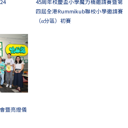
24
45周年校慶盃小學魔力橋邀請賽暨第
四屆全港Rummikub聯校小學邀請賽
（α分區）初賽
會暨亮燈儀