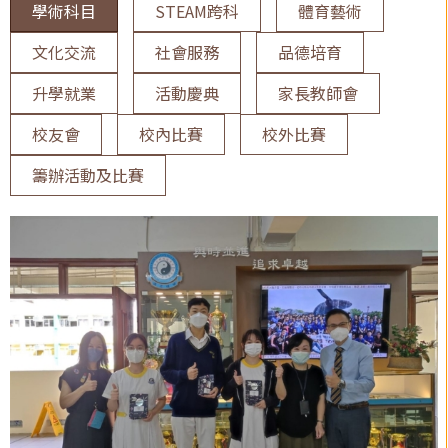
學術科目
STEAM跨科
體育藝術
文化交流
社會服務
品德培育
升學就業
活動慶典
家長教師會
校友會
校內比賽
校外比賽
籌辦活動及比賽