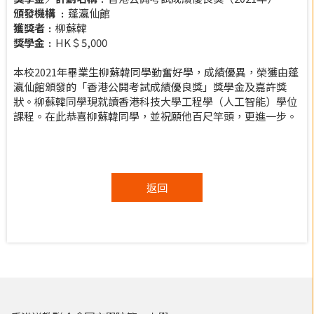
頒發機構 ﹕
蓬瀛仙館
獲獎者﹕
柳蘇韓
獎學金﹕
HK＄5,000
本校2021年畢業生柳蘇韓同學勤奮好學，成績優異，榮獲由蓬
瀛仙館頒發的「香港公開考試成績優良獎」獎學金及嘉許獎
狀。柳蘇韓同學現就讀香港科技大學工程學（人工智能）學位
課程。在此恭喜柳蘇韓同學，並祝願他百尺竿頭，更進一步。
返回