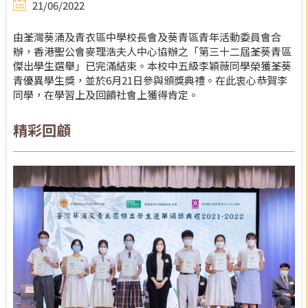
21/06/2022
由荃灣葵涌及青衣區中學校長會及葵青區青年活動委員會合
辦，香港聖公會麥理浩夫人中心協辦之「第三十二屆荃葵青區
傑出學生選舉」已完滿結束。本校中五級李穎薇同學榮獲荃葵
青優異學生獎，並於6月21日參與頒獎典禮。在此衷心恭賀李
同學，在學習上及回饋社會上獲得肯定。
精彩回顧