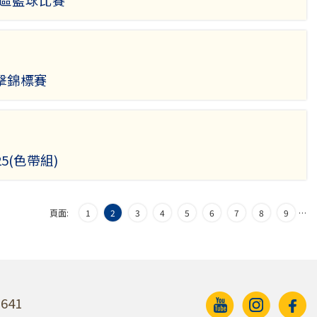
旺區籃球比賽
擊錦標賽
5(色帶組)
頁面:
1
2
3
4
5
6
7
8
9
…
641