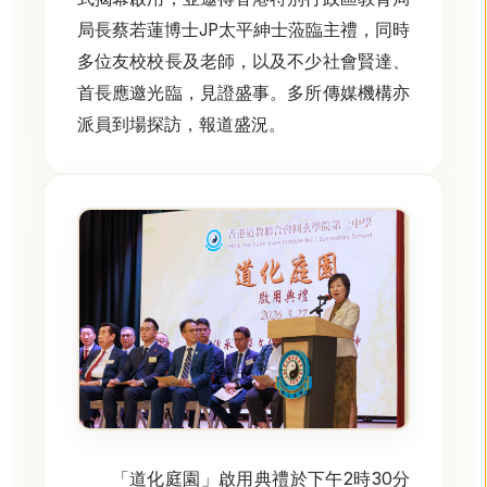
局長蔡若蓮博士JP太平紳士蒞臨主禮，同時
多位友校校長及老師，以及不少社會賢達、
首長應邀光臨，見證盛事。多所傳媒機構亦
派員到場探訪，報道盛況。
「道化庭園」啟用典禮於下午2時30分