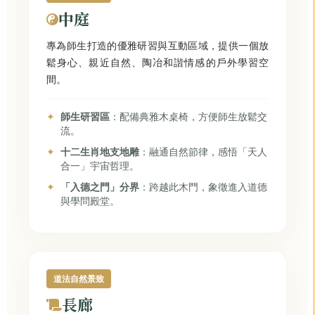
中庭
專為師生打造的優雅研習與互動區域，提供一個放
鬆身心、親近自然、陶冶和諧情感的戶外學習空
間。
師生研習區
：配備典雅木桌椅，方便師生放鬆交
流。
十二生肖地支地雕
：融通自然節律，感悟「天人
合一」宇宙哲理。
「入德之門」分界
：跨越此木門，象徵進入道德
與學問殿堂。
道法自然景致
長廊