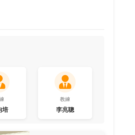
練
教練
均培
李兆聰