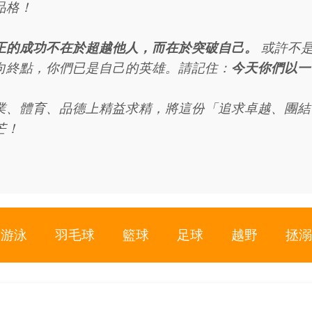
品格！
正的成功不在於超越他人，而在於突破自己。
或許不是
向終點，你們已是自己的英雄。請記住：
今天你們以一
、體育、品德上精益求精，將這份「追求卓越、團結
芒！
游泳
羽毛球
籃球
足球
越野
拯溺