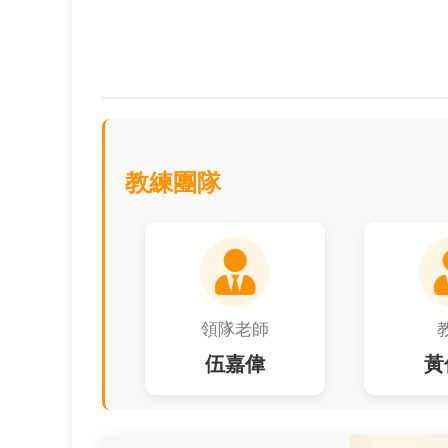
教練團隊
領隊老師
伍嘉偉
黃