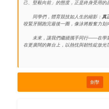
己、堅毅向前」的態度，正是終身受用的
同學們，體育競技如人生的縮影：
真
咬緊牙關跑完最後一圈，像泳將般奮力划
未來，讓我們繼續攜手同行——在學業
在更廣闊的舞台上，以熱忱與韌性綻放光
劍擊