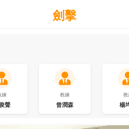
劍擊
教練
教練
教
俊聲
曾潤森
楊