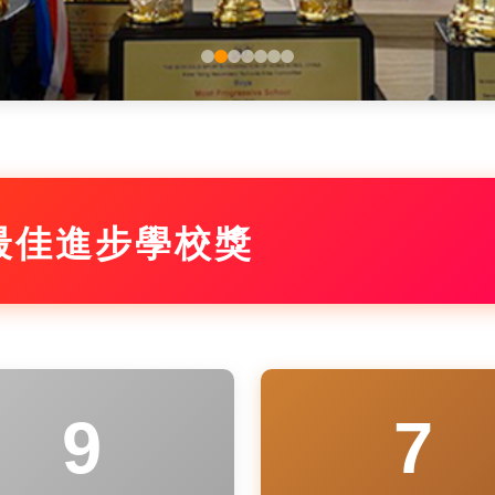
最佳進步學校獎
9
7