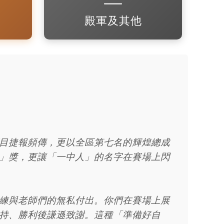
殿軍及其他
目捷報頻傳，更以全區第七名的輝煌總成
」獎，更讓「一中人」的名字在賽場上閃
練與老師們的無私付出。你們在賽場上展
持、勝利後謙遜致謝。這種「準備好自