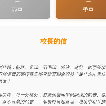
亞軍
季軍
校長的信
佳績，籃球、足球、羽毛球、游泳、越野、劍擊等項
不僅讓我們榮獲葵青學界體育聯會頒發「最佳進步學校
驕傲！
面獎牌、每一分積分，都凝聚着同學們訓練的刻苦、教
」永不言棄的鬥志——落後時奮起直追、逆境中相互扶