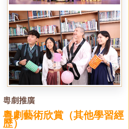
粵劇推廣
粵劇藝術欣賞（其他學習經
歷）