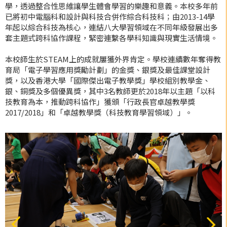
學，透過整合性思維讓學生體會學習的樂趣和意義。本校多年前
已將初中電腦科和設計與科技合併作綜合科技科；由2013-14學
年起以綜合科技為核心，連結八大學習領域在不同年級發展出多
套主題式跨科協作課程，緊密連繫各學科知識與現實生活情境。
本校師生於STEAM上的成就屢獲外界肯定。學校連續數年奪得教
育局「電子學習應用獎勵計劃」的金獎、銀獎及最佳課堂設計
獎，以及香港大學「國際傑出電子教學獎」學校組別教學金、
銀、銅獎及多個優異獎，其中3名教師更於2018年以主題「以科
技教育為本，推動跨科協作」獲頒「行政長官卓越教學獎
2017/2018」和「卓越教學獎（科技教育學習領域）」。