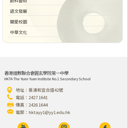
創科藝術
語文發展
關愛校園
中華文化
香港道教聯合會圓玄學院第一中學
HKTA The Yuen Yuen Institute No.1 Secondary School
地址：葵涌和宜合道42號
電話：2427 1641
傳真：2426 1644
電郵：
hktayy1@yy1.edu.hk