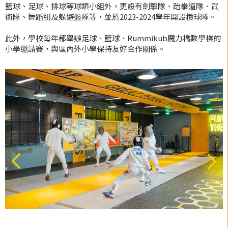
籃球、足球、排球等球類小組外，更設有劍擊隊、跆拳道隊、武
術隊、舞蹈組及躲避盤隊等，並於2023-2024學年開設欖球隊。
此外，學校每年都舉辦足球、籃球、Rummikub魔力橋數學棋的
小學邀請賽，與區內外小學保持友好合作關係。