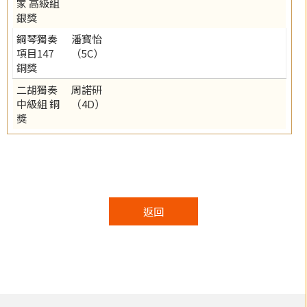
家 高級組
銀獎
鋼琴獨奏
潘寳怡
項目147
（5C）
銅獎
二胡獨奏
周諾研
中級組 銅
（4D）
獎
返回