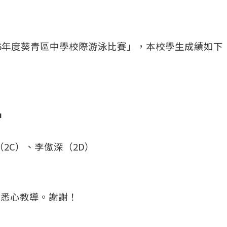
026年度葵青區中學校際游泳比賽」，本校學生成績如下
名
2C）、李傲深（2D）
的悉心教導。謝謝！