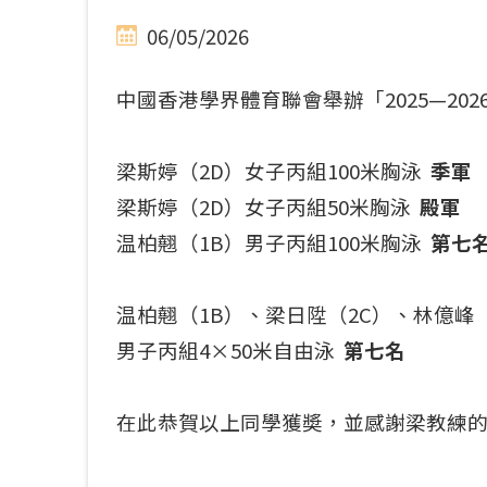
06/05/2026
中國香港學界體育聯會舉辦「2025—2
梁斯婷（2D）女子丙組100米胸泳
季軍
梁斯婷（2D）女子丙組50米胸泳
殿軍
温柏翹（1B）男子丙組100米胸泳
第七
温柏翹（1B）、梁日陞（2C）、林億峰（
男子丙組4×50米自由泳
第七名
在此恭賀以上同學獲奬，並感謝梁教練