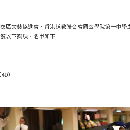
青衣區文藝協進會、香港道教聯合會圓玄學院第一中學
榮獲以下獎項、名單如下﹕
4D）