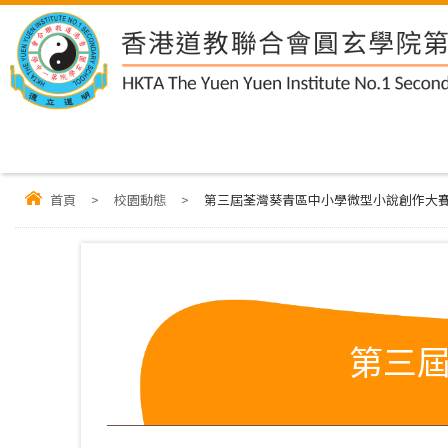
首頁
>
校園動態
>
第三屆荃灣葵青區中小學微型小說創作大
第三