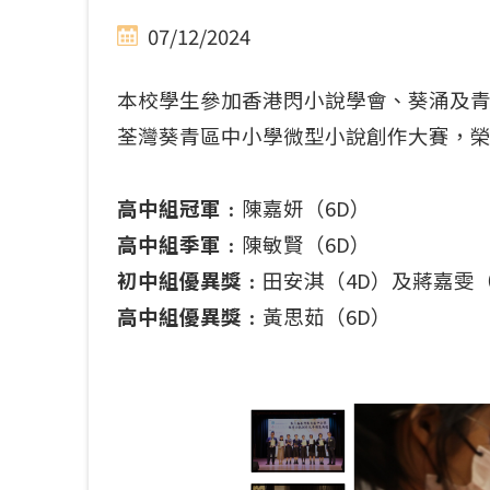
07/12/2024
本校學生參加香港閃小說學會、葵涌及
荃灣葵青區中小學微型小說創作大賽，
高中組冠軍﹕
陳嘉妍（6D）
高中組季軍﹕
陳敏賢（6D）
初中組優異獎﹕
田安淇（4D）及蔣嘉雯（
高中組優異獎﹕
黃思茹（6D）