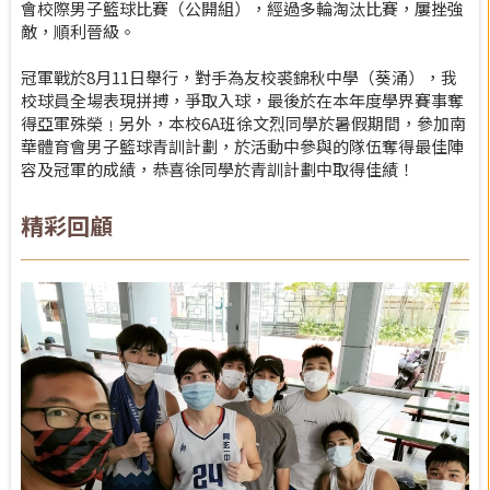
會校際男子籃球比賽（公開組），經過多輪淘汰比賽，屢挫強
敵，順利晉級。
冠軍戰於8月11日舉行，對手為友校裘錦秋中學（葵涌），我
校球員全場表現拼搏，爭取入球，最後於在本年度學界賽事奪
得亞軍殊榮﹗另外，本校6A班徐文烈同學於暑假期間，參加南
華體育會男子籃球青訓計劃，於活動中參與的隊伍奪得最佳陣
容及冠軍的成績，恭喜徐同學於青訓計劃中取得佳績！
精彩回顧