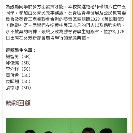
為鼓勵同學於多方面發揮才能，本校梁進禧老師帶領六位中五
同學，參加由葵青民政事務處、葵青區青年發展及公民教育委
員會及葵青工商業聯會合辦的葵青區電競節2023《英雄聯盟》
五路戰神盃。同學們在逆境中展現非凡的鬥志以及遇強愈強、
永不放棄的精神，最終反敗為勝奪得學生組殿軍，並於8月26
日出席在葵芳新都會廣場舉行的頒獎典禮。
得獎學生名單：
楊智男（5B）
邱俊儒（5B）
李介程（5C）
黃俊希（5C）
袁瞬翹（5C）
張懷聰（5D）
精彩回顧