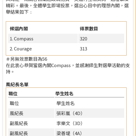
精彩。最後，全體學生即場投票，選出心目中的理想內閣，選
舉結果如下﹕
候選內閣
得票數目
1. Compass
320
2. Courage
313
＃另無效票數目為56
在此衷心恭賀當選內閣Compass，並感謝師生對選舉活動的支
持。
風紀長名單
職位
學生姓名
職位
學生姓名
風紀長
張彩嵐（4D）
副風紀長
李樂文（3D）
副風紀長
梁善堤（4A）