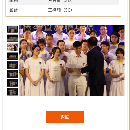
總務
方貝寧（5D）
設計
王梓珊（5C）
返回