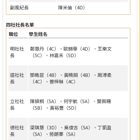
副風紀長
陳米倫（4D）
四社社長名單
職位
學生姓名
明社社
鄭慧丹（4C）、歐錦華（4D）、王樂文
長
（5C）、林嘉禾（5D）
道社社
鄧皓昆（4B）、黃曉銅（4B）、周溥柔
長
（4C）、曾梓琳（4C）
立社社
陳潁桐（5A）、何宇航（5A）、葉佩珊
長
（5B）、黃裕豐（5D）
德社社
梁琪慧（3D）、吳俊言（5A）、丁凱盈
長
（5A）、勞朗搴（5A）