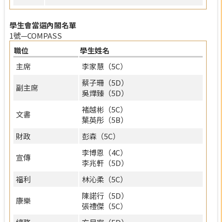
學生會當選內閣名單
1號—COMPASS
職位
學生姓名
主席
李家慧（5C）
蔡子珊（5D）
副主席
吳燁臻（5D）
褚越彬（5C）
文書
葉英彤（5B）
財政
彭森（5C）
李博恩（4C）
宣傳
李兆軒（5D）
福利
林沁柔（5C）
陳諾行（5D）
康樂
張禮傑（5C）