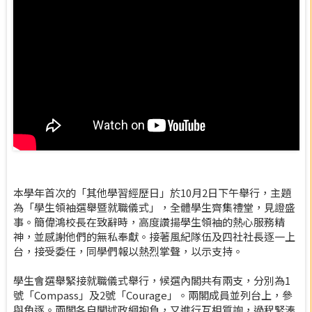
本學年首次的「其他學習經歷日」於10月2日下午舉行，主題
為「學生領袖選舉暨就職儀式」，全體學生齊集禮堂，見證盛
事。簡偉鴻校長在致辭時，高度讚揚學生領袖的熱心服務精
神，並感謝他們的無私奉獻。接著風紀隊伍及四社社長逐一上
台，接受委任，同學們報以熱烈掌聲，以示支持。
學生會選舉緊接就職儀式舉行，候選內閣共有兩支，分別為1
號「Compass」及2號「Courage」。兩閣成員並列台上，參
與角逐。兩閣各自闡述政綱抱負，又進行互相質詢，過程緊湊