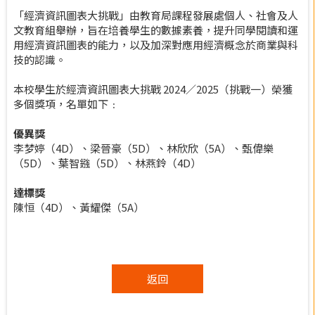
「經濟資訊圖表大挑戰」由教育局課程發展處個人、社會及人
文教育組舉辦，旨在培養學生的數據素養，提升同學閱讀和運
用經濟資訊圖表的能力，以及加深對應用經濟概念於商業與科
技的認識。
本校學生於經濟資訊圖表大挑戰 2024／2025（挑戰一）榮獲
多個獎項，名單如下﹕
優異獎
李梦婷（4D）、梁晉豪（5D）、林欣欣（5A）、甄偉樂
（5D）、葉智鏹（5D）、林燕鈴（4D）
達標獎
陳恒（4D）、黃耀傑（5A）
返回