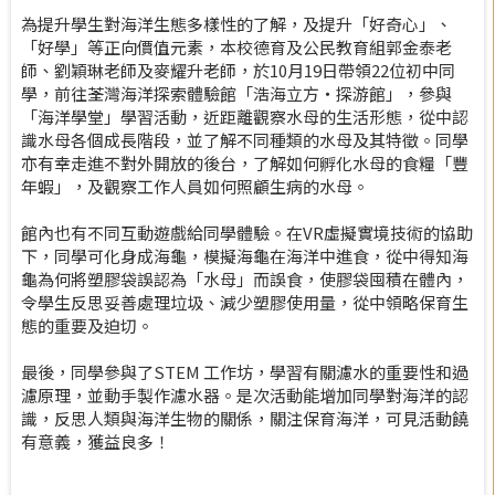
為提升學生對海洋生態多樣性的了解，及提升「好奇心」、
「好學」等正向價值元素，本校德育及公民教育組郭金泰老
師、劉穎琳老師及麥耀升老師，於10月19日帶領22位初中同
學，前往荃灣海洋探索體驗館「浩海立方・探游館」，參與
「海洋學堂」學習活動，近距離觀察水母的生活形態，從中認
識水母各個成長階段，並了解不同種類的水母及其特徵。同學
亦有幸走進不對外開放的後台，了解如何孵化水母的食糧「豐
年蝦」，及觀察工作人員如何照顧生病的水母。
館內也有不同互動遊戲給同學體驗。在VR虛擬實境技術的協助
下，同學可化身成海龜，模擬海龜在海洋中進食，從中得知海
龜為何將塑膠袋誤認為「水母」而誤食，使膠袋囤積在體內，
令學生反思妥善處理垃圾、減少塑膠使用量，從中領略保育生
態的重要及迫切。
最後，同學參與了STEM 工作坊，學習有關濾水的重要性和過
濾原理，並動手製作濾水器。是次活動能增加同學對海洋的認
識，反思人類與海洋生物的關係，關注保育海洋，可見活動饒
有意義，獲益良多！