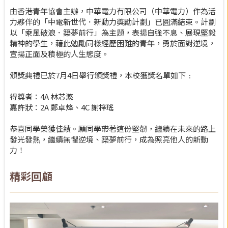
由香港青年協會主辦，中華電力有限公司（中華電力）作為活
力夥伴的「中電新世代．新動力獎勵計劃」已圓滿結束。計劃
以「乘風破浪．築夢前行」為主題，表揚自強不息、展現堅毅
精神的學生，藉此勉勵同樣經歷困難的青年，勇於面對逆境，
宣揚正面及積極的人生態度。
頒獎典禮已於7月4日舉行頒獎禮，本校獲獎名單如下﹕
得獎者：4A 林芯滺
嘉許狀：2A 鄭卓烽、4C 謝梓瑤
恭喜同學榮獲佳績。願同學帶著這份堅韌，繼續在未來的路上
發光發熱，繼續無懼逆境、築夢前行，成為照亮他人的新動
力！
精彩回顧