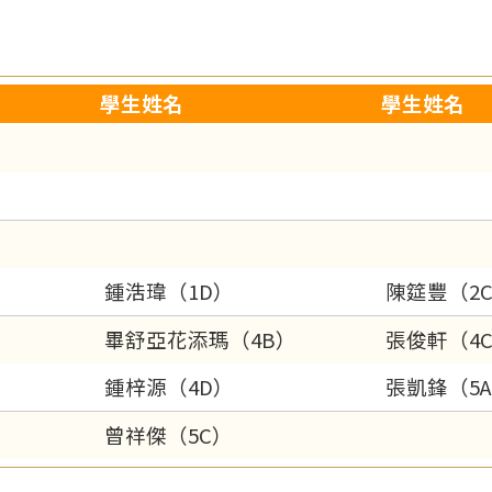
學生姓名
學生姓名
鍾浩瑋（1D）
陳筵豐（2
畢舒亞花添瑪（4B）
張俊軒（4
鍾梓源（4D）
張凱鋒（5
曾祥傑（5C）