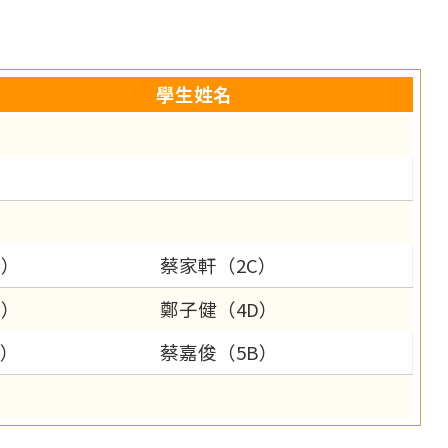
學生姓名
C）
蔡家軒（2C）
C）
鄭子健（4D）
A）
蔡嘉俊（5B）