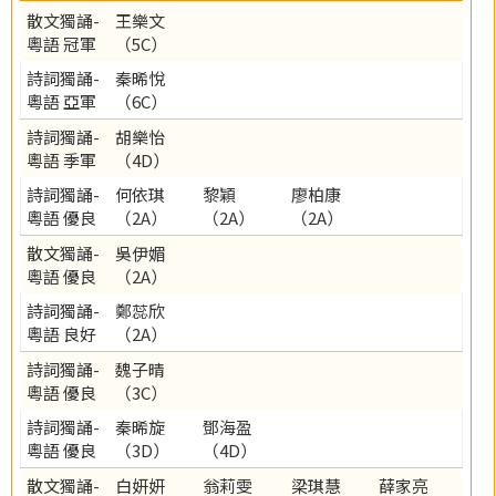
散文獨誦-
王樂文
粵語 冠軍
（5C）
詩詞獨誦-
秦晞悅
粵語 亞軍
（6C）
詩詞獨誦-
胡樂怡
粵語 季軍
（4D）
詩詞獨誦-
何依琪
黎穎
廖柏康
粵語 優良
（2A）
（2A）
（2A）
散文獨誦-
吳伊媚
粵語 優良
（2A）
詩詞獨誦-
鄭蕊欣
粵語 良好
（2A）
詩詞獨誦-
魏子晴
粵語 優良
（3C）
詩詞獨誦-
秦晞旋
鄧海盈
粵語 優良
（3D）
（4D）
散文獨誦-
白妍妍
翁莉雯
梁琪慧
薛家亮