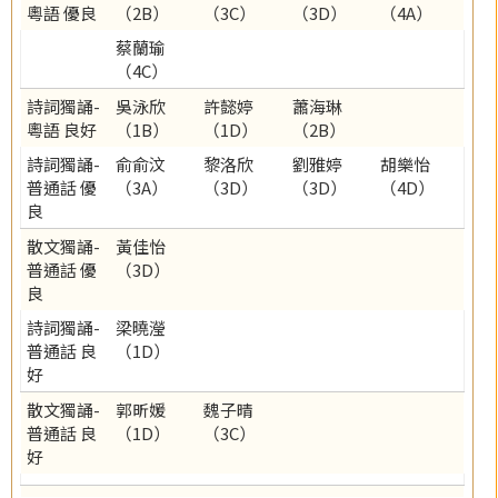
粵語 優良
（2B）
（3C）
（3D）
（4A）
蔡蘭瑜
（4C）
詩詞獨誦-
吳泳欣
許懿婷
蕭海琳
粵語 良好
（1B）
（1D）
（2B）
詩詞獨誦-
俞俞汶
黎洛欣
劉雅婷
胡樂怡
普通話 優
（3A）
（3D）
（3D）
（4D）
良
散文獨誦-
黃佳怡
普通話 優
（3D）
良
詩詞獨誦-
梁曉瀅
普通話 良
（1D）
好
散文獨誦-
郭昕媛
魏子晴
普通話 良
（1D）
（3C）
好