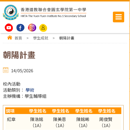
首頁
>
學生成就
>
朝陽計畫
朝陽計畫
14/05/2026
校內活動
活動類別：
學術
主辦機構：學生輔導組
獎項
學生姓名
學生姓名
學生姓名
學生姓名
紅章
陳浩銘
陳美恩
陳銘晞
周俊賢
（1A）
（1A）
（1A）
（1A）