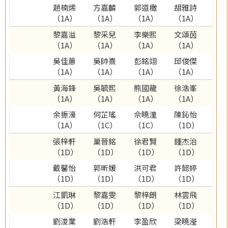
趙楠烯
方嘉麟
郭道橄
胡雅詩
（1A）
（1A）
（1A）
（1A）
黎嘉溢
黎采兒
李樂熙
文頌茵
（1A）
（1A）
（1A）
（1A）
吳佳蕙
吳帥熹
彭銘翊
邱俊傑
（1A）
（1A）
（1A）
（1A）
黃海鋒
吳毓熙
熊國龍
徐浩峯
（1A）
（1A）
（1A）
（1A）
余振濠
何芷瑤
佘曉潼
陳鈊怡
（1A）
（1C）
（1C）
（1D）
張梓軒
巢晉銘
徐君賢
鍾杰治
（1D）
（1D）
（1D）
（1D）
戴馨怡
郭昕媛
洪可君
許懿婷
（1D）
（1D）
（1D）
（1D）
江凱琳
黎嘉雯
黎梓朗
林雲飛
（1D）
（1D）
（1D）
（1D）
劉浚業
劉浩軒
李盈欣
梁曉瀅