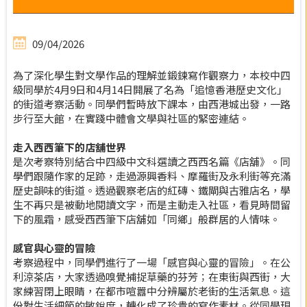
09/04/2026
為了深化學生對文學作品的理解並鍛鍊寫作觀察力，本校中四
級同學於4月9日和4月14日開展了名為「追憶香港歷史文化」
的街道考察活動。同學們暫時放下課本，由西港城出發，一路
步行至大館，在實踐中體會文學與社區的緊密連結。
走入西西筆下的店舖世界
是次考察特別結合中四級中文科選讀之西西名篇《店舖》。同
學們跟隨作家的足跡，走過源興香料、摩羅街及永利街等充滿
歷史韻味的街道。透過觀察老店的紅磚、鐵閘與古雅店名，學
生不再只是被動地閱讀文字，而是主動走入社區，看見時間留
下的風霜，感受西西筆下店舖如「同鄉」般群居的人情味。
感官與心靈的冒險
考察過程中，同學們進行了一場「感官與心靈的冒險」。在公
利涼茶店，大家透過嗅覺捕捉草藥的芬芳；在東街與西街，大
家練習閉上眼睛，在都市喧囂中分辨屬於老街的生活氣息。這
份對生活細節的敏銳度，轉化成了珍貴的寫作素材。從同學現